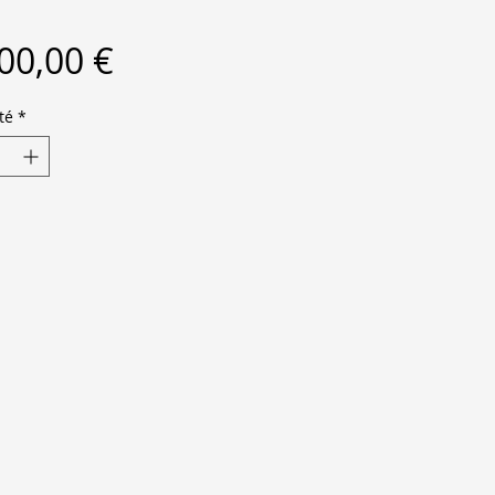
Prix
00,00 €
té
*