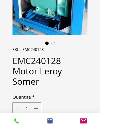
SKU : EMC240128
EMC240128
Motor Leroy
Somer
Quantité
*
**5 items available**
Brand : Nidec / Leroy Somer