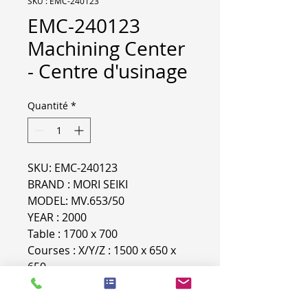
SKU : EMC-240123
EMC-240123
Machining Center
- Centre d'usinage
Quantité
*
SKU: EMC-240123
BRAND : MORI SEIKI
MODEL: MV.653/50
YEAR : 2000
Table : 1700 x 700
Courses : X/Y/Z : 1500 x 650 x
650
Spindle speed / Vitesse broche :
6000 tr/min