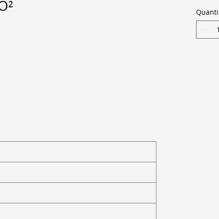
O²
Quanti