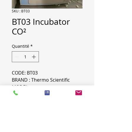
SKU : BT03
BT03 Incubator
CO²
Quantité
*
CODE: BT03
BRAND : Thermo Scientific
MODEL : -
SERIAL NR : 316305-5224
PRODUCT INFO